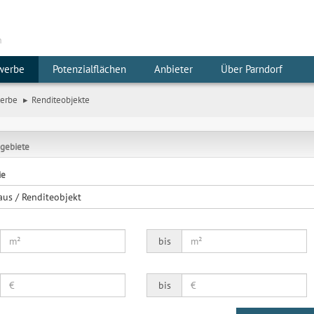
m
werbe
Potenzialflächen
Anbieter
Über Parndorf
erbe
Renditeobjekte
gebiete
ie
aus / Renditeobjekt
bis
bis