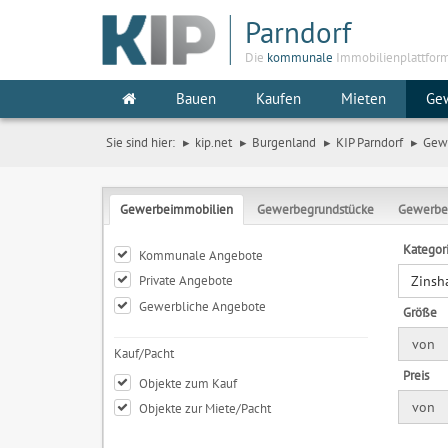
Parndorf
Die
kommunale
Immobilienplattfor
Bauen
Kaufen
Mieten
Ge
Sie sind hier:
kip.net
Burgenland
KIP Parndorf
Gew
Gewerbeimmobilien
Gewerbegrundstücke
Gewerbe
Kategor
Kommunale Angebote
Private Angebote
Zinsh
Gewerbliche Angebote
Größe
von
Kauf/Pacht
Preis
Objekte zum Kauf
von
Objekte zur Miete/Pacht