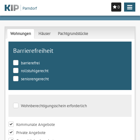
0
Toggle
Parndorf
navigat
Wohnungen
Häuser
Pachtgrundstücke
Barrierefreiheit
barrierefrei
rollstuhlgerecht
seniorengerecht
Wohnberechtigungsschein erforderlich
Kommunale Angebote
Private Angebote