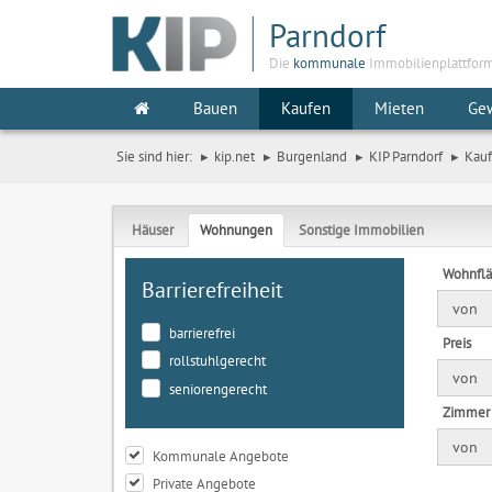
Parndorf
Die
kommunale
Immobilienplattfor
Bauen
Kaufen
Mieten
Ge
Sie sind hier:
kip.net
Burgenland
KIP Parndorf
Kau
Häuser
Wohnungen
Sonstige Immobilien
Wohnfl
Barrierefreiheit
von
barrierefrei
Preis
rollstuhlgerecht
von
seniorengerecht
Zimmer
von
Kommunale Angebote
Private Angebote