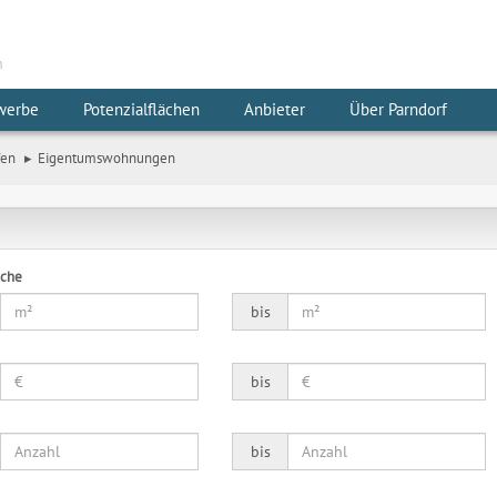
m
werbe
Potenzialflächen
Anbieter
Über Parndorf
fen
Eigentumswohnungen
äche
bis
bis
bis