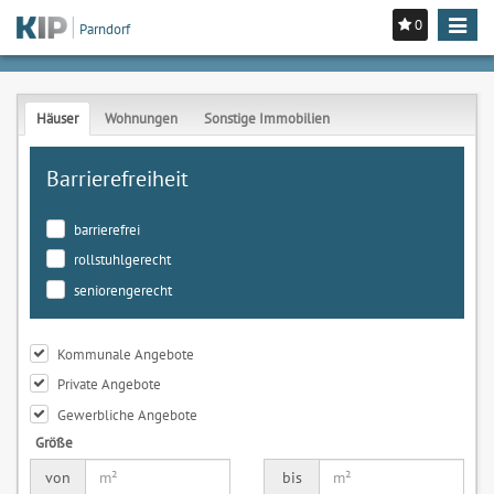
0
Toggle
Parndorf
navigat
Häuser
Wohnungen
Sonstige Immobilien
Barrierefreiheit
barrierefrei
rollstuhlgerecht
seniorengerecht
Kommunale Angebote
Private Angebote
Gewerbliche Angebote
Größe
von
bis