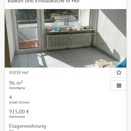
Balkon und Einbauküche in Hof
95030 Hof
96 m²
Wohnfläche
4
Anzahl Zimmer
915,00 €
Warmmiete
Etagenwohnung
Typ