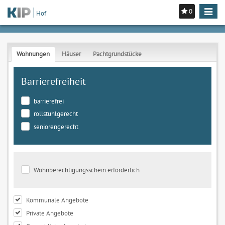
0
Toggle
Hof
navigat
Wohnungen
Häuser
Pachtgrundstücke
Barrierefreiheit
barrierefrei
rollstuhlgerecht
seniorengerecht
Wohnberechtigungsschein erforderlich
Kommunale Angebote
Private Angebote