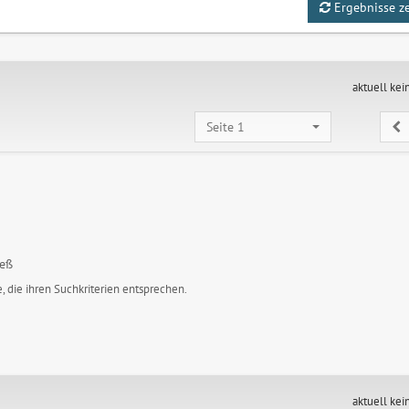
Ergebnisse z
aktuell kei
Seite 1
leß
, die ihren Suchkriterien entsprechen.
aktuell kei