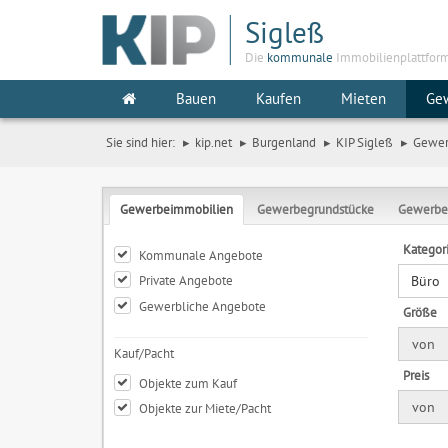
Sigleß
Die
kommunale
Immobilienplattfor
Bauen
Kaufen
Mieten
Ge
Sie sind hier:
kip.net
Burgenland
KIP Sigleß
Gewe
Gewerbeimmobilien
Gewerbegrundstücke
Gewerbe
Kategor
Kommunale Angebote
Private Angebote
Büro
Gewerbliche Angebote
Größe
von
Kauf/Pacht
Preis
Objekte zum Kauf
von
Objekte zur Miete/Pacht