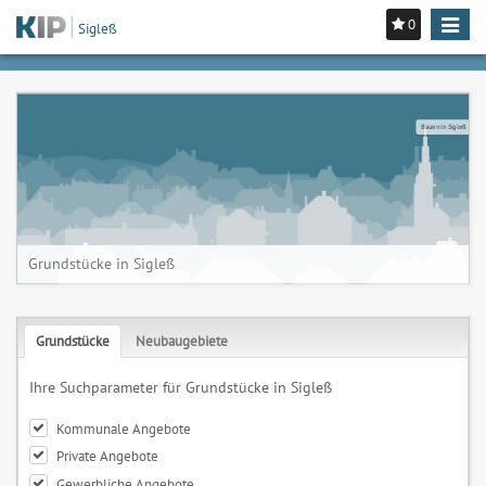
0
Toggle
Sigleß
navigat
Bauen in Sigleß
Grundstücke in Sigleß
Grundstücke
Neubaugebiete
Ihre Suchparameter für Grundstücke in Sigleß
Kommunale Angebote
Private Angebote
Gewerbliche Angebote