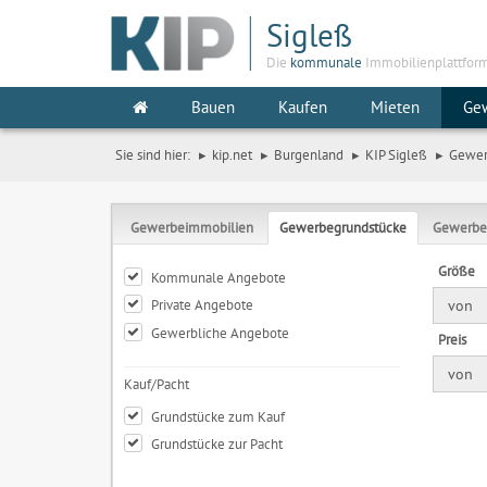
Sigleß
Die
kommunale
Immobilienplattfor
Bauen
Kaufen
Mieten
Ge
Sie sind hier:
kip.net
Burgenland
KIP Sigleß
Gewe
Gewerbeimmobilien
Gewerbegrundstücke
Gewerbe
Größe
Kommunale Angebote
Private Angebote
von
Gewerbliche Angebote
Preis
von
Kauf/Pacht
Grundstücke zum Kauf
Grundstücke zur Pacht