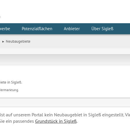
m
werbe
Potenzialflächen
Anbieter
Über Sigleß
Neubaugebiete
iete in Sigleß.
 Vermarktung.
 ist auf unserem Portal kein Neubaugebiet in Sigleß eingestellt. Vi
Sie ein passendes
Grundstück in Sigleß
.