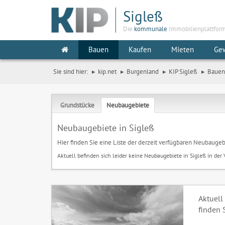
Sigleß
Die
kommunale
Immobilienplattfor
Bauen
Kaufen
Mieten
Ge
Sie sind hier:
kip.net
Burgenland
KIP Sigleß
Bauen
Grundstücke
Neubaugebiete
Neubaugebiete in Sigleß
Hier finden Sie eine Liste der derzeit verfügbaren Neubaugeb
Aktuell befinden sich leider keine Neubaugebiete in Sigleß in der
Aktuell
finden 