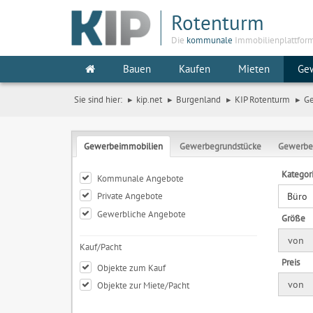
Rotenturm
Die
kommunale
Immobilienplattfor
Bauen
Kaufen
Mieten
Ge
Sie sind hier:
kip.net
Burgenland
KIP Rotenturm
G
Gewerbeimmobilien
Gewerbegrundstücke
Gewerbe
Kategor
Kommunale Angebote
Private Angebote
Büro
Gewerbliche Angebote
Größe
von
Kauf/Pacht
Preis
Objekte zum Kauf
von
Objekte zur Miete/Pacht