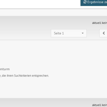
Ergebnisse z
aktuell kei
Seite 1
enturm
, die ihren Suchkriterien entsprechen.
aktuell kei