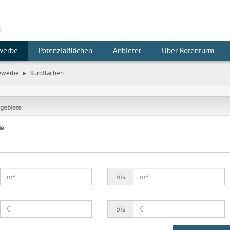
m
werbe
Potenzialflächen
Anbieter
Über Rotenturm
ewerbe
Büroflächen
gebiete
ie
bis
bis