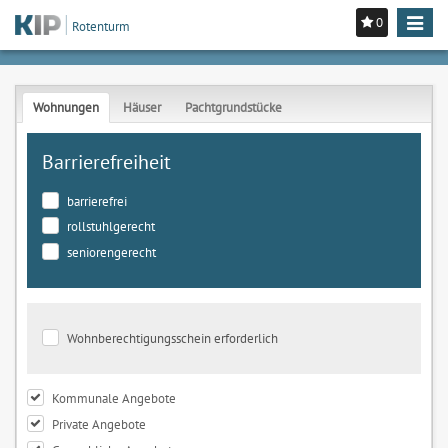
0
Toggle
Rotenturm
navigat
Wohnungen
Häuser
Pachtgrundstücke
Barrierefreiheit
barrierefrei
rollstuhlgerecht
seniorengerecht
Wohnberechtigungsschein erforderlich
Kommunale Angebote
Private Angebote