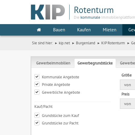
Rotenturm
Die
kommunale
Immobilienplattfor
Bauen
Kaufen
Mieten
Ge
Sie sind hier:
kip.net
Burgenland
KIP Rotenturm
G
Gewerbeimmobilien
Gewerbegrundstücke
Gewerbe
Größe
Kommunale Angebote
Private Angebote
von
Gewerbliche Angebote
Preis
von
Kauf/Pacht
Grundstücke zum Kauf
Grundstücke zur Pacht