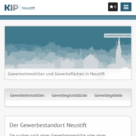
0
Toggle
Neustift
navigat
Gewerbeimmobilien in Neustift
Gewerbeimmobilien und Gewerbeflächen in Neustift
Gewerbeimmobilien
Gewerbegrundstücke
Gewerbegebiete
Der Gewerbestandort Neustift
Sie suchen nach einer Gewerbeimmobilie oder einer