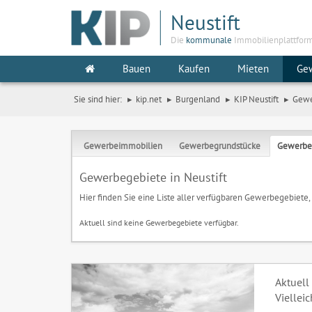
Neustift
Die
kommunale
Immobilienplattfor
Bauen
Kaufen
Mieten
Ge
Sie sind hier:
kip.net
Burgenland
KIP Neustift
Gew
Gewerbeimmobilien
Gewerbegrundstücke
Gewerbe
Gewerbegebiete in Neustift
Hier finden Sie eine Liste aller verfügbaren Gewerbegebiete,
Aktuell sind keine Gewerbegebiete verfügbar.
Aktuell
Viellei