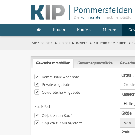
Pommersfelden
Die
kommunale
Immobilienplattfor
Bauen
Kaufen
Mieten
Ge
Sie sind hier:
kip.net
Bayern
KIP Pommersfelden
G
Gewerbeimmobilien
Gewerbegrundstücke
Gewerbe
Ortsteil
Kommunale Angebote
Private Angebote
Gewerbliche Angebote
Kategor
Halle
Kauf/Pacht
Größe
Objekte zum Kauf
von
Objekte zur Miete/Pacht
Preis