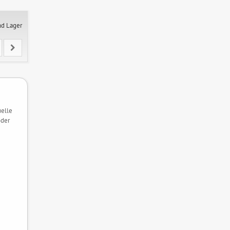
nd Lager
uelle
oder