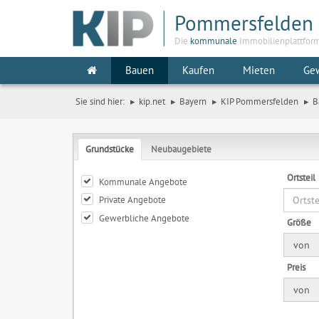
Pommersfelden
Die
kommunale
Immobilienplattfor
Bauen
Kaufen
Mieten
Ge
Sie sind hier:
kip.net
Bayern
KIP Pommersfelden
B
Grundstücke
Neubaugebiete
Ortsteil
Kommunale Angebote
Private Angebote
Gewerbliche Angebote
Größe
von
Preis
von