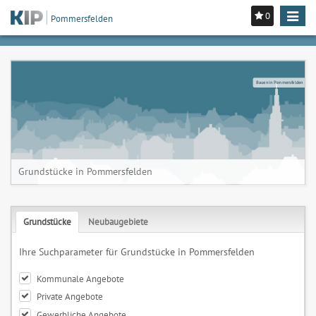
0
Toggle
Pommersfelden
navigat
Bauen in Pommersfelden
Grundstücke in Pommersfelden
Grundstücke
Neubaugebiete
Ihre Suchparameter für Grundstücke in Pommersfelden
Kommunale Angebote
Private Angebote
Gewerbliche Angebote