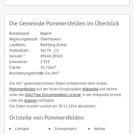
Die Gemeinde Pommersfelden im Überblick
Bundesland:
Bayern
Regierungsbezirk:
Oberfranken
Landkreis:
Bamberg (Kreis)
Postleitzahl:
96178...[+]
Vorwahl *:
09548, 09502
Einwohner:
2.933
Fläche:
35,71km²
Bevölkerungsdichte:
82 Ew./km²
Die mit * gekennzeichneten Daten entstammen dem Artikel
Pommersfelden
aus der freien Enzyklopädie
Wikipedia
und stehen
unter der
GNU Free Documentation License
. In der Wikipedia ist eine
Liste der
Autoren
verfügbar.
Die Daten wurden zuletzt am 30.11.2016 aktualisiert.
Ortsteile von Pommersfelden
Limbach
Schweinbach
Weiher