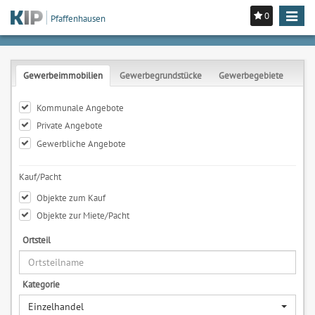
0
Toggle
Pfaffenhausen
navigat
Gewerbeimmobilien
Gewerbegrundstücke
Gewerbegebiete
Kommunale Angebote
Private Angebote
Gewerbliche Angebote
Kauf/Pacht
Objekte zum Kauf
Objekte zur Miete/Pacht
Ortsteil
Kategorie
Einzelhandel