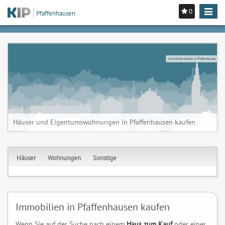
0
Toggle
Pfaffenhausen
navigat
Immobilien kaufen in Pfaffenhausen
Häuser und Eigentumswohnungen in Pfaffenhausen kaufen
Häuser
Wohnungen
Sonstige
Immobilien in Pfaffenhausen kaufen
Wenn Sie auf der Suche nach einem
Haus zum Kauf
oder einer