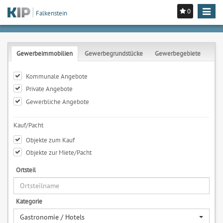
0
Toggle
Falkenstein
navigat
Gewerbeimmobilien
Gewerbegrundstücke
Gewerbegebiete
Kommunale Angebote
Private Angebote
Gewerbliche Angebote
Kauf/Pacht
Objekte zum Kauf
Objekte zur Miete/Pacht
Ortsteil
Kategorie
Gastronomie / Hotels