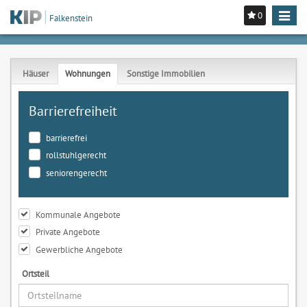
0
Toggle
Falkenstein
navigat
Häuser
Wohnungen
Sonstige Immobilien
Barrierefreiheit
barrierefrei
rollstuhlgerecht
seniorengerecht
Kommunale Angebote
Private Angebote
Gewerbliche Angebote
Ortsteil