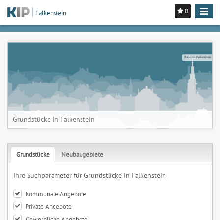
0
Toggle
Falkenstein
navigat
Bauen in Falkenstein
Grundstücke in Falkenstein
Grundstücke
Neubaugebiete
Ihre Suchparameter für Grundstücke in Falkenstein
Kommunale Angebote
Private Angebote
Gewerbliche Angebote