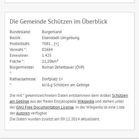
Die Gemeinde Schützen im Überblick
Bundesland:
Burgenland
Bezirk:
Eisenstadt-Umgebung
Postleitzahl:
7081...[+]
Vorwahl *:
02684
Einwohner:
1.425
Fläche *:
21,20km²
Bürgermeister
Roman Zehetbauer (ÖVP)
*:
Rathausadresse
Dorfplatz 1<
*:
br/&g Schützen am Gebirge
Die mit * gekennzeichneten Daten entstammen dem Artikel
Schützen
am Gebirge
aus der freien Enzyklopädie
Wikipedia
und stehen unter
der
GNU Free Documentation License
. In der Wikipedia ist eine Liste
der
Autoren
verfügbar.
Die Daten wurden zuletzt am 09.12.2014 aktualisiert.