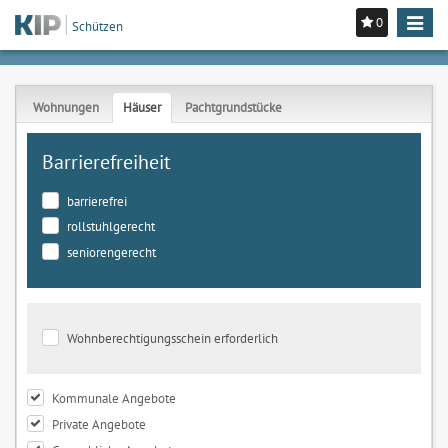
0
Toggle
Schützen
navigat
Wohnungen
Häuser
Pachtgrundstücke
Barrierefreiheit
barrierefrei
rollstuhlgerecht
seniorengerecht
Wohnberechtigungsschein erforderlich
Kommunale Angebote
Private Angebote