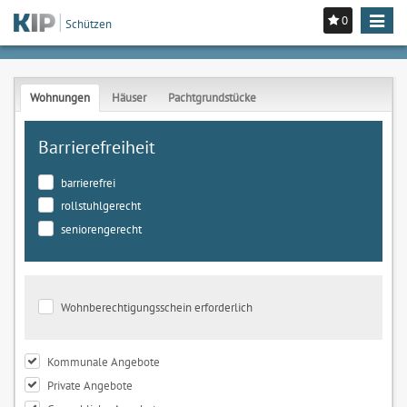
0
Toggle
Schützen
navigat
Wohnungen
Häuser
Pachtgrundstücke
Barrierefreiheit
barrierefrei
rollstuhlgerecht
seniorengerecht
Wohnberechtigungsschein erforderlich
Kommunale Angebote
Private Angebote