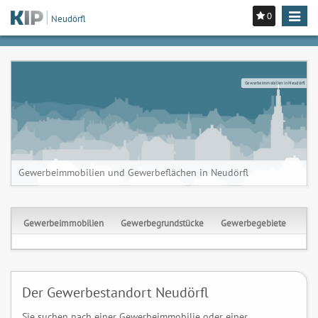
0
Toggle
Neudörfl
navigat
Gewerbeimmobilien in Neudörfl
Gewerbeimmobilien und Gewerbeflächen in Neudörfl
Gewerbeimmobilien
Gewerbegrundstücke
Gewerbegebiete
Der Gewerbestandort Neudörfl
Sie suchen nach einer Gewerbeimmobilie oder einer