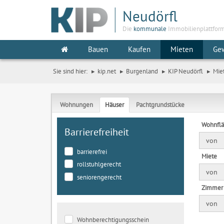
Neudörfl
Die
kommunale
Immobilienplattfor
Bauen
Kaufen
Mieten
Ge
Sie sind hier:
kip.net
Burgenland
KIP Neudörfl
Mie
Wohnungen
Häuser
Pachtgrundstücke
Wohnfl
Barrierefreiheit
von
barrierefrei
Miete
rollstuhlgerecht
von
seniorengerecht
Zimmer
von
Wohnberechtigungsschein