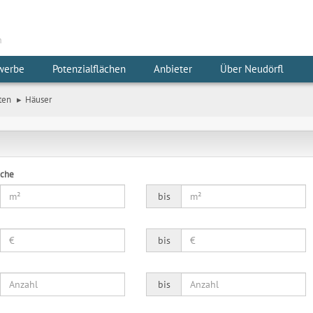
m
werbe
Potenzialflächen
Anbieter
Über Neudörfl
ten
Häuser
äche
bis
bis
bis