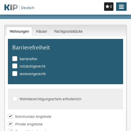
0
Toggle
Deutsch
navigat
Wohnungen
Häuser
Pachtgrundstücke
Barrierefreiheit
barrierefrei
rollstuhlgerecht
seniorengerecht
Wohnberechtigungsschein erforderlich
Kommunale Angebote
Private Angebote