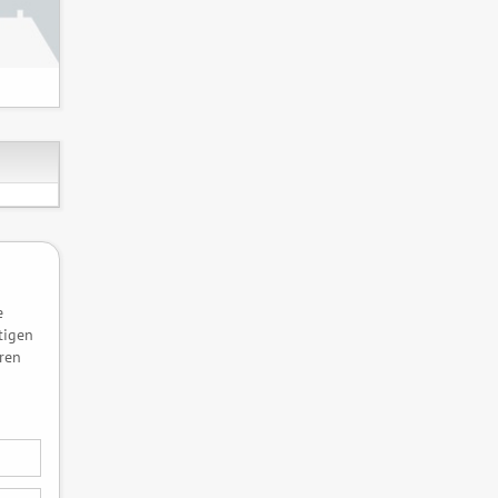
e
tigen
ren