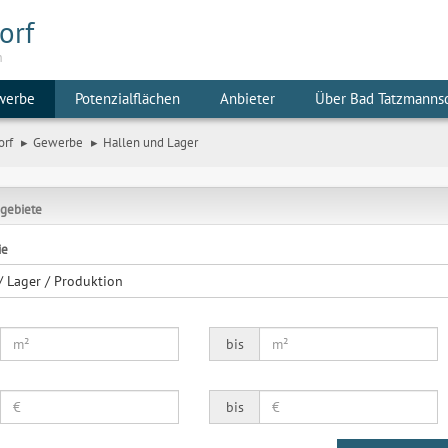
orf
m
werbe
Potenzialflächen
Anbieter
Über Bad Tatzmanns
orf
Gewerbe
Hallen und Lager
gebiete
ie
 / Lager / Produktion
bis
bis