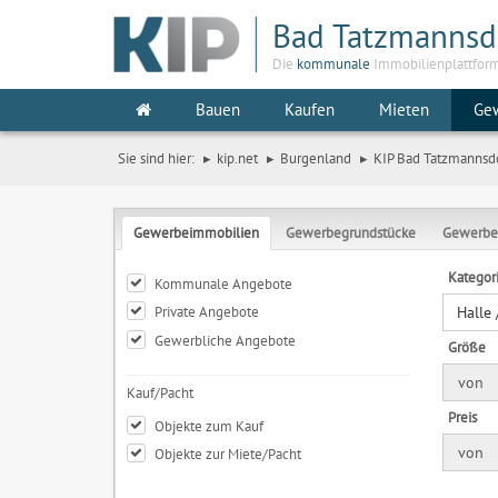
Bad Tatzmannsd
Die
kommunale
Immobilienplattfor
Bauen
Kaufen
Mieten
Ge
Sie sind hier:
kip.net
Burgenland
KIP Bad Tatzmannsd
Gewerbeimmobilien
Gewerbegrundstücke
Gewerbe
Kategor
Kommunale Angebote
Private Angebote
Halle
Gewerbliche Angebote
Größe
von
Kauf/Pacht
Preis
Objekte zum Kauf
von
Objekte zur Miete/Pacht