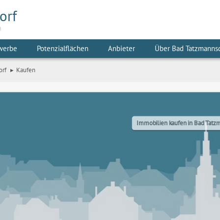
orf
m
werbe
Potenzialflächen
Anbieter
Über Bad Tatzmanns
orf
Kaufen
Immobilien kaufen in Bad Tatz