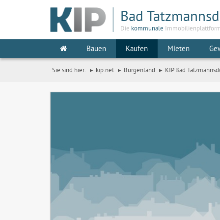
Bad Tatzmannsd
Die
kommunale
Immobilienplattfor
Bauen
Kaufen
Mieten
Ge
Sie sind hier:
kip.net
Burgenland
KIP Bad Tatzmannsd