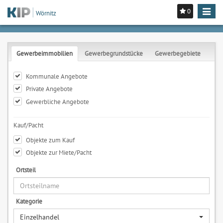
0
Toggle
Wörnitz
navigat
Gewerbeimmobilien
Gewerbegrundstücke
Gewerbegebiete
Kommunale Angebote
Private Angebote
Gewerbliche Angebote
Kauf/Pacht
Objekte zum Kauf
Objekte zur Miete/Pacht
Ortsteil
Kategorie
Einzelhandel