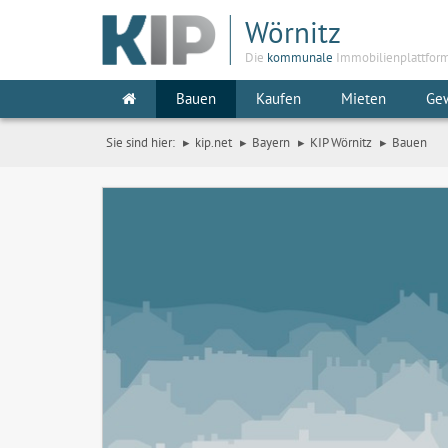
Wörnitz
Die
kommunale
Immobilienplattfor
Bauen
Kaufen
Mieten
Ge
Sie sind hier:
kip.net
Bayern
KIP Wörnitz
Bauen