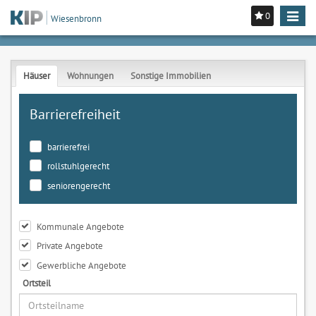
0
Toggle
Wiesenbronn
navigat
Häuser
Wohnungen
Sonstige Immobilien
Barrierefreiheit
barrierefrei
rollstuhlgerecht
seniorengerecht
Kommunale Angebote
Private Angebote
Gewerbliche Angebote
Ortsteil