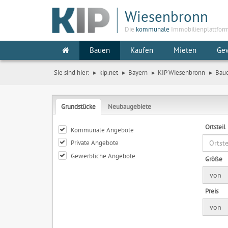
Wiesenbronn
Die
kommunale
Immobilienplattfor
Bauen
Kaufen
Mieten
Ge
Sie sind hier:
kip.net
Bayern
KIP Wiesenbronn
Bau
Grundstücke
Neubaugebiete
Ortsteil
Kommunale Angebote
Private Angebote
Gewerbliche Angebote
Größe
von
Preis
von