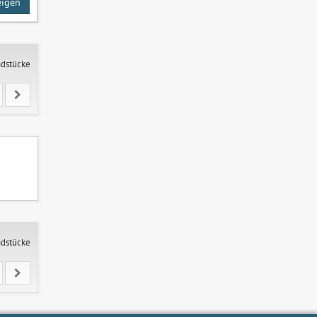
eigen
ndstücke
ndstücke