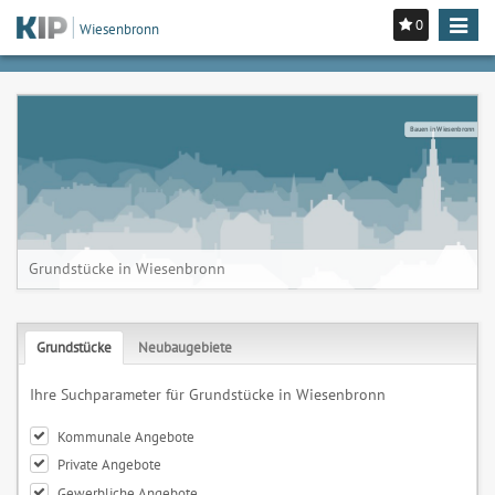
0
Toggle
Wiesenbronn
navigat
Bauen in Wiesenbronn
Grundstücke in Wiesenbronn
Grundstücke
Neubaugebiete
Ihre Suchparameter für Grundstücke in Wiesenbronn
Kommunale Angebote
Private Angebote
Gewerbliche Angebote