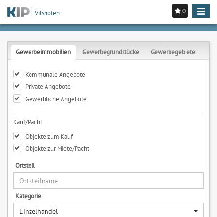
0
Toggle
Vilshofen
navigat
Gewerbeimmobilien
Gewerbegrundstücke
Gewerbegebiete
Kommunale Angebote
Private Angebote
Gewerbliche Angebote
Kauf/Pacht
Objekte zum Kauf
Objekte zur Miete/Pacht
Ortsteil
Kategorie
Einzelhandel