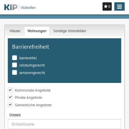
0
Toggle
Vilshofen
navigat
Häuser
Wohnungen
Sonstige Immobilien
Barrierefreiheit
barrierefrei
rollstuhlgerecht
seniorengerecht
Kommunale Angebote
Private Angebote
Gewerbliche Angebote
Ortsteil