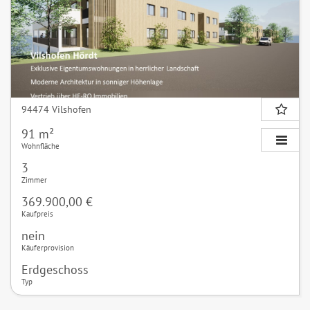
94474 Vilshofen
91 m²
Wohnfläche
3
Zimmer
369.900,00 €
Kaufpreis
nein
Käuferprovision
Erdgeschoss
Typ