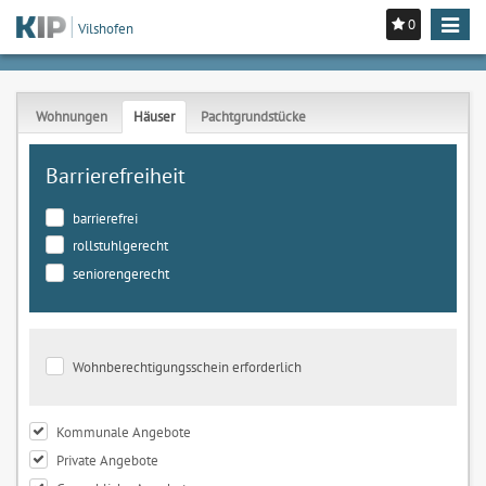
0
Toggle
Vilshofen
navigat
Wohnungen
Häuser
Pachtgrundstücke
Barrierefreiheit
barrierefrei
rollstuhlgerecht
seniorengerecht
Wohnberechtigungsschein erforderlich
Kommunale Angebote
Private Angebote