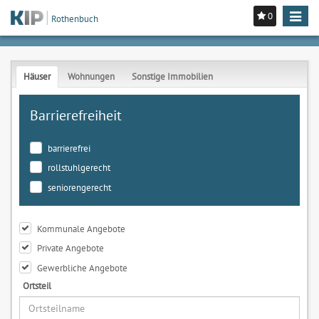
0
Toggle
Rothenbuch
navigat
Häuser
Wohnungen
Sonstige Immobilien
Barrierefreiheit
barrierefrei
rollstuhlgerecht
seniorengerecht
Kommunale Angebote
Private Angebote
Gewerbliche Angebote
Ortsteil