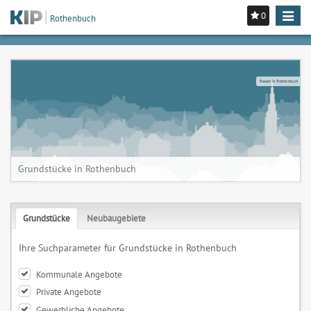
0
Toggle
Rothenbuch
navigat
Bauen in Rothenbuch
Grundstücke in Rothenbuch
Grundstücke
Neubaugebiete
Ihre Suchparameter für Grundstücke in Rothenbuch
Kommunale Angebote
Private Angebote
Gewerbliche Angebote