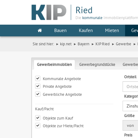
Ried
Die
kommunale
Immobilienplattfor
Bauen
Kaufen
Mieten
Ge
Sie sind hier:
kip.net
Bayern
KIP Ried
Gewerbe
Gewerbeimmobilien
Gewerbegrundstücke
Gewerbe
Ortsteil
Kommunale Angebote
Private Angebote
Gewerbliche Angebote
Kategor
Zinsh
Kauf/Pacht
Größe
Objekte zum Kauf
von
Objekte zur Miete/Pacht
Preis