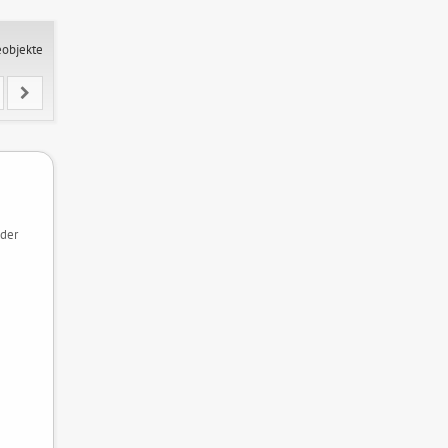
eobjekte
 der