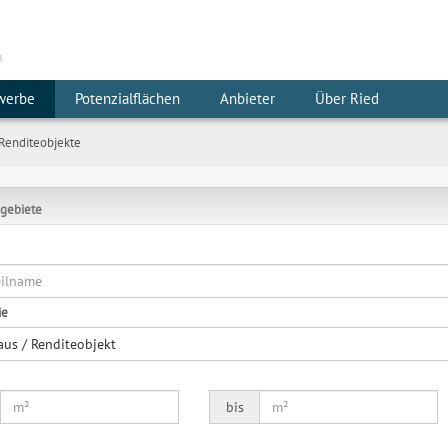
m
werbe
Potenzialflächen
Anbieter
Über Ried
Renditeobjekte
gebiete
ie
aus / Renditeobjekt
bis