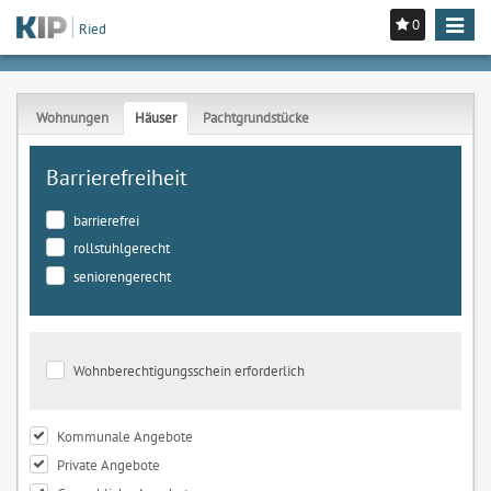
0
Toggle
Ried
navigat
Wohnungen
Häuser
Pachtgrundstücke
Barrierefreiheit
barrierefrei
rollstuhlgerecht
seniorengerecht
Wohnberechtigungsschein erforderlich
Kommunale Angebote
Private Angebote