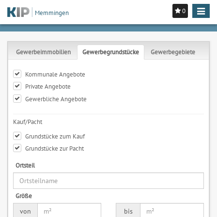
0
Toggle
Memmingen
navigat
Gewerbeimmobilien
Gewerbegrundstücke
Gewerbegebiete
Kommunale Angebote
Private Angebote
Gewerbliche Angebote
Kauf/Pacht
Grundstücke zum Kauf
Grundstücke zur Pacht
Ortsteil
Größe
von
bis