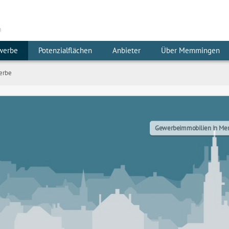
m
werbe
Potenzialflächen
Anbieter
Über Memmingen
erbe
Gewerbeimmobilien in M