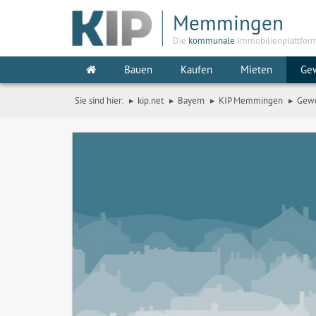
Memmingen
Die
kommunale
Immobilienplattfor
Bauen
Kaufen
Mieten
Ge
Sie sind hier:
kip.net
Bayern
KIP Memmingen
Gew