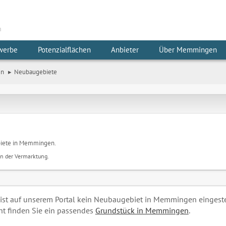
m
werbe
Potenzialflächen
Anbieter
Über Memmingen
en
Neubaugebiete
ebiete in Memmingen.
in der Vermarktung.
 ist auf unserem Portal kein Neubaugebiet in Memmingen eingestel
cht finden Sie ein passendes
Grundstück in Memmingen
.