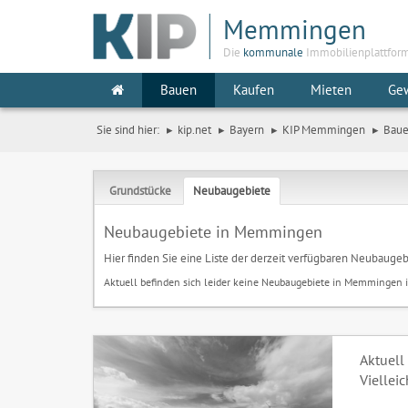
Memmingen
Die
kommunale
Immobilienplattfor
Bauen
Kaufen
Mieten
Ge
Sie sind hier:
kip.net
Bayern
KIP Memmingen
Bau
Grundstücke
Neubaugebiete
Neubaugebiete in Memmingen
Hier finden Sie eine Liste der derzeit verfügbaren Neubaug
Aktuell befinden sich leider keine Neubaugebiete in Memmingen 
Aktuell
Viellei