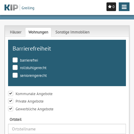
0
Toggle
Greiling
navigat
Häuser
Wohnungen
Sonstige Immobilien
Barrierefreiheit
barrierefrei
rollstuhlgerecht
seniorengerecht
Kommunale Angebote
Private Angebote
Gewerbliche Angebote
Ortsteil