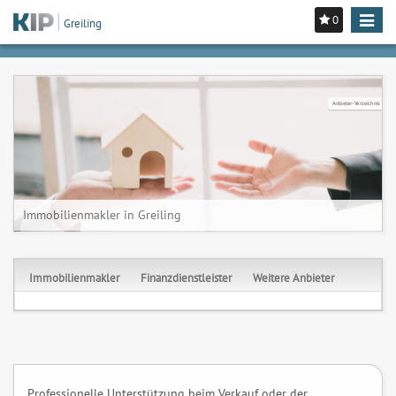
0
Toggle
Greiling
navigat
Anbieter-Verzeichnis
Immobilienmakler in Greiling
Immobilienmakler
Finanzdienstleister
Weitere Anbieter
Professionelle Unterstützung beim Verkauf oder der