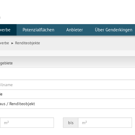
m
werbe
Potenzialflächen
Anbieter
Über Genderkingen
werbe
Renditeobjekte
gebiete
ie
aus / Renditeobjekt
bis