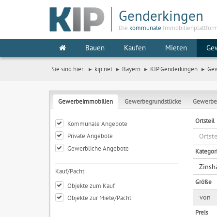
Genderkingen
Die
kommunale
Immobilienplattfor
Bauen
Kaufen
Mieten
Ge
Sie sind hier:
kip.net
Bayern
KIP Genderkingen
Ge
Gewerbeimmobilien
Gewerbegrundstücke
Gewerbe
Ortsteil
Kommunale Angebote
Private Angebote
Gewerbliche Angebote
Kategor
Zinsh
Kauf/Pacht
Größe
Objekte zum Kauf
von
Objekte zur Miete/Pacht
Preis